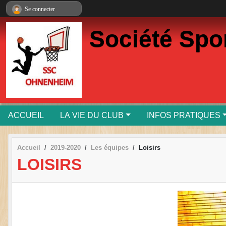
Panneau de gestion des cookies
Se connecter
Société Spo
ACCUEIL
LA VIE DU CLUB
INFOS PRATIQUES
Accueil
2019-2020
Les équipes
Loisirs
LOISIRS