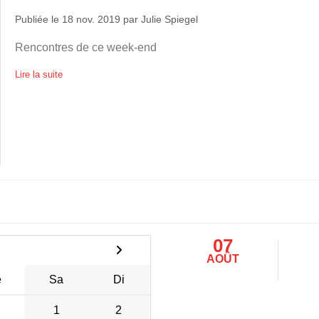
Publiée le
18 nov. 2019
par
Julie Spiegel
Rencontres de ce week-end
Lire la suite
07
AOÛT
e
Sa
Di
1
2