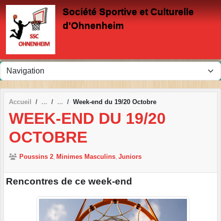
Panneau de gestion des cookies
Société Sportive et Culturelle
d'Ohnenheim
Accueil
Week-end du 19/20 Octobre
WEEK-END DU 19/20
OCTOBRE
Poussins 2
Minimes Masculins
Juniors
Rencontres de ce week-end