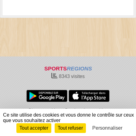
SPORTS
REGIONS
8343
visites
Charte cookies
Gestion des cookies
Ce site utilise des cookies et vous donne le contrôle sur ceux
Informations légales
Signaler un contenu inapproprié
que vous souhaitez activer
Tout accepter
Tout refuser
Personnaliser
Envie de participer ?
Connexion