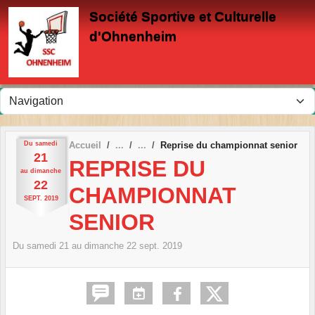
Panneau de gestion des cookies
Société Sportive et Culturelle
d'Ohnenheim
Du
samedi
Accueil
Reprise du championnat senior
21
REPRISE DU
au
dimanche
22
CHAMPIONNAT
SEPT.
2019
SENIOR
Du
samedi
21
au
dimanche
22
sept.
2019