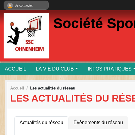
Panneau de gestion des cookies
Se connecter
Société Spo
ACCUEIL
LA VIE DU CLUB
INFOS PRATIQUES
Accueil
Les actualités du réseau
LES ACTUALITÉS DU RÉS
Actualités du réseau
Évènements du réseau